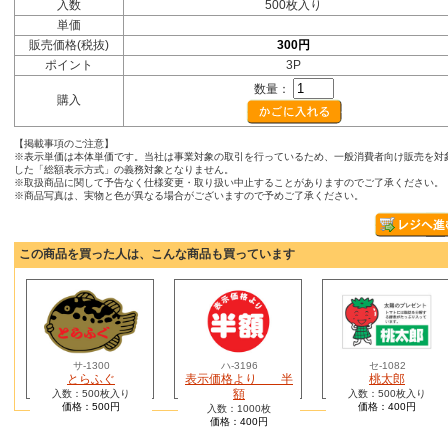
入数
500枚入り
単価
販売価格(税抜)
300円
ポイント
3P
数量：
購入
【掲載事項のご注意】
※表示単価は本体単価です。当社は事業対象の取引を行っているため、一般消費者向け販売を対
した「総額表示方式」の義務対象となりません。
※取扱商品に関して予告なく仕様変更・取り扱い中止することがありますのでご了承ください。
※商品写真は、実物と色が異なる場合がございますので予めご了承ください。
この商品を買った人は、こんな商品も買っています
サ-1300
ハ-3196
セ-1082
とらふぐ
表示価格より 半
桃太郎
額
入数：500枚入り
入数：500枚入り
価格：500円
価格：400円
入数：1000枚
価格：400円