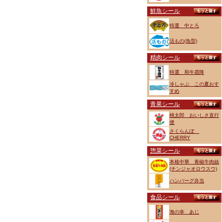
鮮魚シール
特選 中とろ
活もの(魚型)
精肉シール
特選 和牛霜降
冷しゃぶ この夏おす
すめ
青果シール
桃太郎 おいしさ直行
便
さくらんぼ
CHERRY
惣菜シール
本格中華 青椒牛肉絲
(チンジャオロウスウ)
ハンバーグ弁当
食品シール
海の幸 あじ