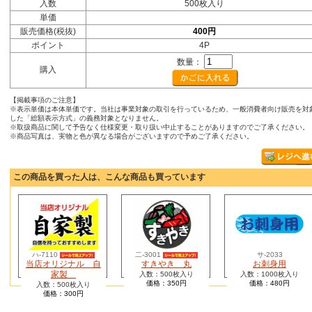
入数
500枚入り
単価
販売価格(税抜)
400円
ポイント
4P
数量：
購入
【掲載事項のご注意】
※表示単価は本体単価です。当社は事業対象の取引を行っているため、一般消費者向け販売を対
した「総額表示方式」の義務対象となりません。
※取扱商品に関して予告なく仕様変更・取り扱い中止することがありますのでご了承ください。
※商品写真は、実物と色が異なる場合がございますので予めご了承ください。
この商品を買った人は、こんな商品も買っています
ハ-7110
二-3001
サ-2033
当店オリジナル 自
すきやき 丸
お刺身用
家製
入数：500枚入り
入数：1000枚入り
価格：350円
価格：480円
入数：500枚入り
価格：300円