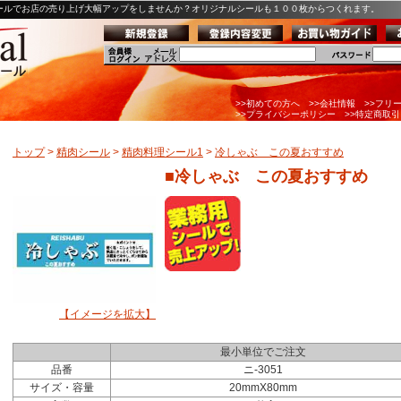
ールでお店の売り上げ大幅アップをしませんか？オリジナルシールも１００枚からつくれます。
>>初めての方へ
>>会社情報
>>フリ
>>プライバシーポリシー
>>特定商取
トップ
>
精肉シール
>
精肉料理シール1
>
冷しゃぶ この夏おすすめ
■冷しゃぶ この夏おすすめ
【イメージを拡大】
最小単位でご注文
品番
ニ-3051
サイズ・容量
20mmX80mm