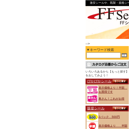
激安シールや、既製・規格シ
-->
▼キーワード検索
いろいろあるから【もっと探す】
をおしてみよう！
ぴかぴかシール
表示価格より！半額
お買得です
奥さん！これがお得
販促シール
2パック 500円
表示価格より 半額