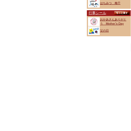
はちみつ 梅干
行事シール
おかあさんありがと
う Mother`s Day
父の日