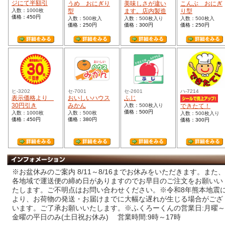
ジにて半額引
うめ おにぎり
美味しさが違い
こんぶ おにぎ
入数：1000枚
型
ます。店内製造
り型
価格：450円
入数：500枚入
入数：500枚入り
入数：500枚入
価格：250円
価格：300円
価格：250円
ヒ-3202
セ-7001
セ-2601
ハ-7214
表示価格より
おいしいハウス
ふじ
30円引き
みかん
入数：500枚入り
できたて！
価格：500円
入数：1000枚
入数：500枚
入数：500枚入り
価格：450円
価格：380円
価格：300円
※お盆休みのご案内 8/11～8/16までお休みをいただきます。また、
各地域で運送便の締め日がありますのでお早目のご注文をお願いい
たします。ご不明点はお問い合わせください。※令和8年熊本地震
より、お荷物の発送・お届けまでに大幅な遅れが生じる場合がござ
います。ご了承お願いいたします。※ふくろーくんの営業日:月曜～
金曜の平日のみ(土日祝お休み) 営業時間:9時～17時